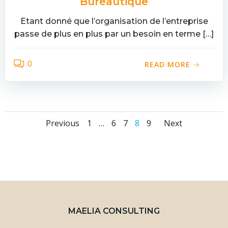
Bureautique
Etant donné que l’organisation de l’entreprise
passe de plus en plus par un besoin en terme […]
0
READ MORE
Posts
Posts
Posts
Page
Page
Page
Page
Page
Previous
1
…
6
7
8
9
Next
navigation
navigation
naviga
MAELIA CONSULTING