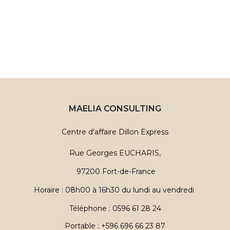
i
h
o
e
n
e
d
t
e
MAELIA CONSULTING
n
v
Centre d'affaire Dillon Express
a
u
Rue Georges EUCHARIS,
v
e
97200 Fort-de-France
i
s
Horaire : 08h00 à 16h30 du lundi au vendredi
g
Téléphone : 0596 61 28 24
é
Portable : +596 696 66 23 87