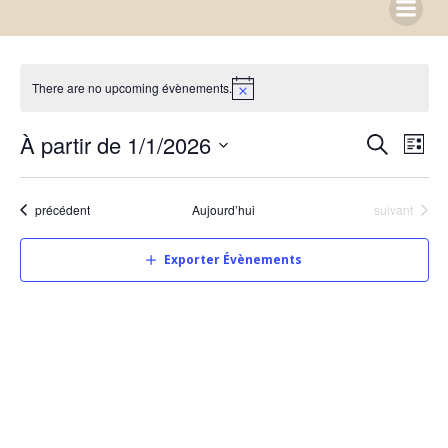
Aller
au
contenu
There are no upcoming évènements.
R
N
À partir de 1/1/2026
Liste
Recherch
Sélectionnez
e
a
une
Évènements
Évènements
précédent
Aujourd’hui
suivant
date.
v
c
Exporter Évènements
i
h
g
e
a
r
t
c