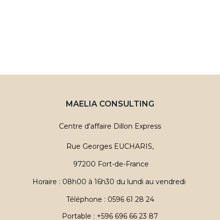
i
h
o
e
n
e
d
t
e
MAELIA CONSULTING
n
v
Centre d'affaire Dillon Express
a
u
Rue Georges EUCHARIS,
v
e
97200 Fort-de-France
i
s
Horaire : 08h00 à 16h30 du lundi au vendredi
g
Téléphone : 0596 61 28 24
é
Portable : +596 696 66 23 87