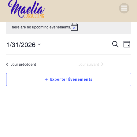
Aller
au
contenu
There are no upcoming évènements.
R
N
1/31/2026
Jour
Recherch
Sélectionnez
e
a
une
Jour précédent
Jour suivant
date.
v
c
Exporter Évènements
i
h
g
e
a
r
t
c